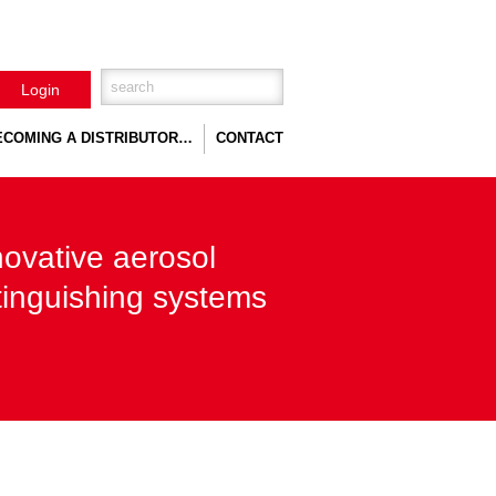
Login
ECOMING A DISTRIBUTOR…
CONTACT
GET A QUOTE
novative aerosol
tinguishing systems