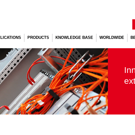
LICATIONS
PRODUCTS
KNOWLEDGE BASE
WORLDWIDE
B
USTRY
FIXED EXTINGUISHING
PROJECTS & REFERENCES
ABOUT US
 SHORE
SYSTEMS
AEROSOL
DISTRIBUTORS
VERNMENT
FIXED EXTINGUISHING
ENVIRONMENT & SAFETY
In
E FIGHTERS (DSPA 5)
SYSTEMS USA-CAN
PRODUCT CERTIFICATES
LTHCARE FACILITIES
AUTOMOTIVE
DSPA ADVANTAGES
ex
ST RESPONDERS (DSPA 5)
EXTINGUISHING SYSTEMS
ERGY
STANDALONE SOLUTIONS
ECOMMUNICATION
DSPA 5 SERIES
ATION
DSPA 8 SERIES
PUTER & SERVER
DSPA 11-1, 11-2, 11-3
OMS
DSPA 11-4
HIVE
DSPA 11-5, 11-6
ORAGE ROOMS
DSPA 12 SERIES
ERATOR & ENGINE