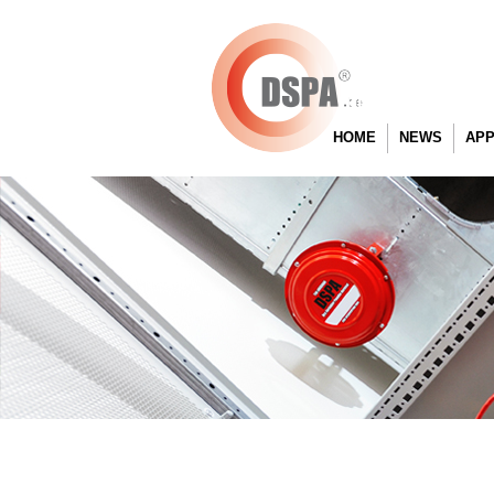
HOME
NEWS
APP
IND
OFF
GO
FIR
HEA
FIR
EN
TEL
AVI
COM
RO
ARC
ST
GEN