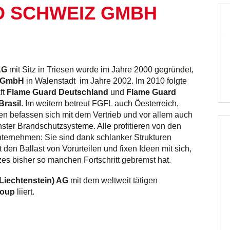
OMS
D SCHWEIZ GMBH
CTRICAL CABINETS,
TCHGEARS AND MORE
NSPORT &
STRUCTION VEHICLES
AG
mit Sitz in Triesen wurde im Jahre 2000 gegründet,
z GmbH
in Walenstadt im Jahre 2002. Im 2010 folgte
ft
Flame Guard Deutschland
und
Flame Guard
Brasil
. Im weitern betreut FGFL auch Öesterreich,
n befassen sich mit dem Vertrieb und vor allem auch
chster Brandschutzsysteme. Alle profitieren von den
nternehmen: Sie sind dank schlanker Strukturen
t den Ballast von Vorurteilen und fixen Ideen mit sich,
es bisher so manchen Fortschritt gebremst hat.
Liechtenstein) AG
mit dem weltweit tätigen
roup
liiert.