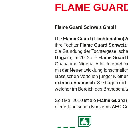
RO
FLAME GUAR
ELE
SWI
TRA
CON
Flame Guard Schweiz GmbH
Die
Flame Guard (Liechtenstein) 
ihre Tochter
Flame Guard Schwei
die Gründung der Tochtergesellscha
Ungarn
, im 2012 die
Flame Guard 
Ghana und Nigeria. Alle Unternehme
mit der Neuentwicklung fortschrittli
klassischen Vorteilen junger Kleinu
extrem dynamisch
. Sie tragen nich
welcher im Bereich des Brandschutz
Seit Mai 2010 ist die
Flame Guard (
niederländischen Konzerns
AFG G